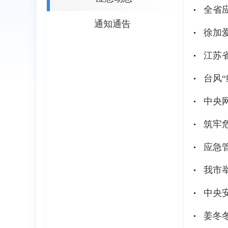
全省
通知通告
徐加
江苏
台风
中央
筑牢
应急
我市
中央
姜冬