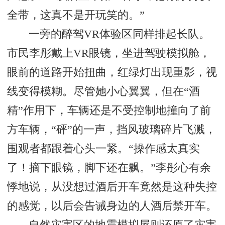
全带，这真不是开玩笑的。”
一旁的醉驾VR体验区同样排起长队。
市民李彤戴上VR眼镜，坐进驾驶模拟舱，
眼前的道路开始扭曲，红绿灯出现重影，视
线变得模糊。尽管她小心翼翼，但在“酒
精”作用下，车辆还是不受控制地撞向了前
方车辆，“砰”的一声，挡风玻璃碎片飞溅，
围观者都跟着心头一紧。“操作感太真实
了！摘下眼镜，脚下还在飘。”李彤心有余
悸地说，从没想过酒后开车竟然是这种失控
的感觉，以后会告诫身边的人酒后禁开车。
自然灾害区的地震模拟屋则还原了灾害