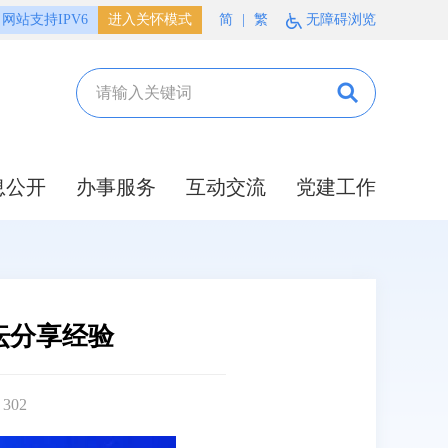
网站支持IPV6
进入关怀模式
简
|
繁
无障碍浏览
息公开
办事服务
互动交流
党建工作
坛分享经验
：
302