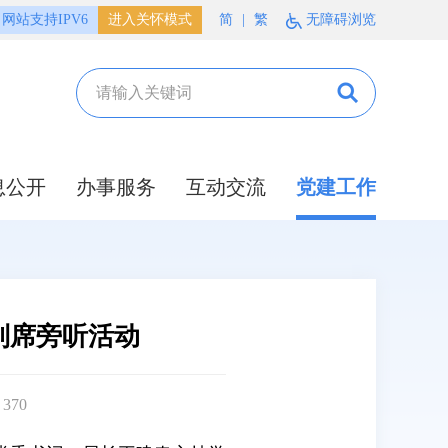
网站支持IPV6
进入关怀模式
简
|
繁
无障碍浏览
息公开
办事服务
互动交流
党建工作
列席旁听活动
：
370